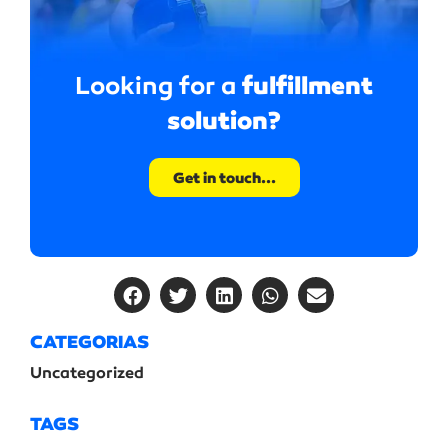
fulfillment
Looking for a
solution?
Get in touch...
CATEGORIAS
Uncategorized
TAGS